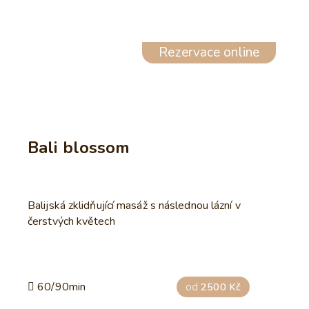
Rezervace online
Bali blossom
Balijská zklidňující masáž s následnou lázní v
čerstvých květech
60/90min
od
2500 Kč