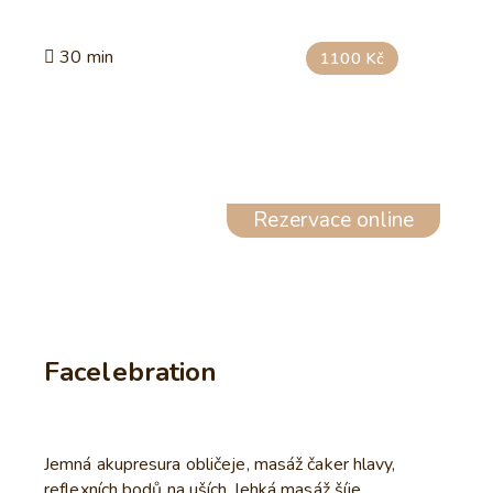
30 min
1100 Kč
Rezervace online
Facelebration
Jemná akupresura obličeje, masáž čaker hlavy,
reflexních bodů na uších, lehká masáž šíje