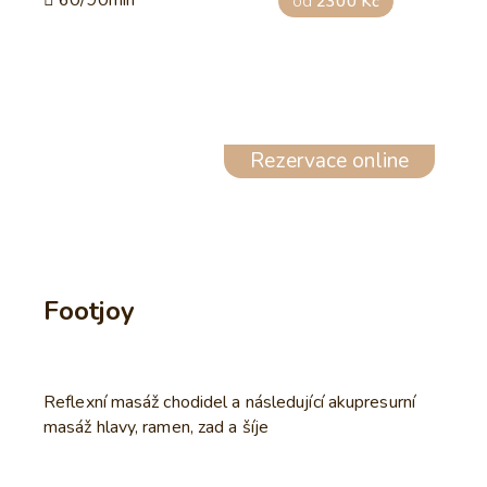
60/90min
od
2300 Kč
Rezervace online
Footjoy
Reflexní masáž chodidel a následující akupresurní
masáž hlavy, ramen, zad a šíje