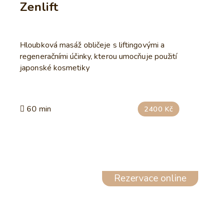
Zenlift
Hloubková masáž obličeje s liftingovými a
regeneračními účinky, kterou umocňuje použití
japonské kosmetiky
60 min
2400 Kč
Rezervace online