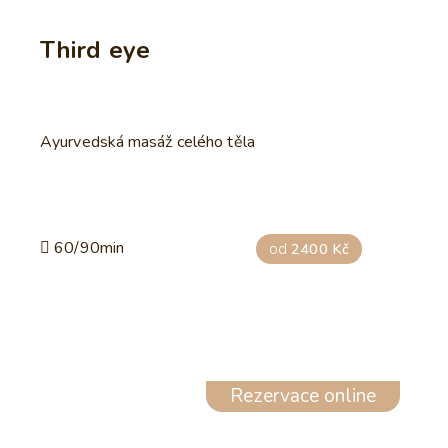
Third eye
Ayurvedská masáž celého těla
60/90min
od
2400 Kč
Rezervace online