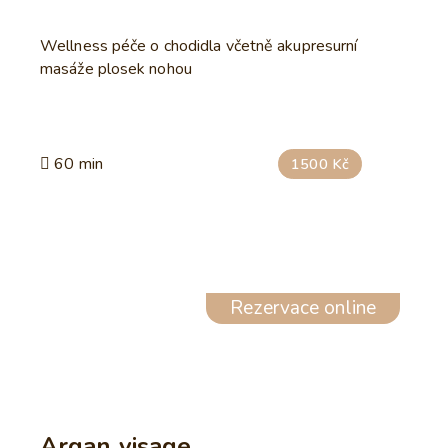
Wellness péče o chodidla včetně akupresurní
masáže plosek nohou
60 min
1500 Kč
Rezervace online
Argan visage