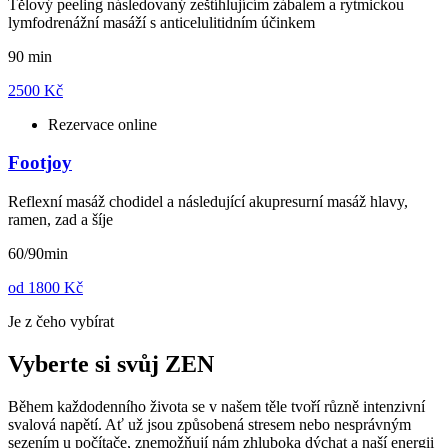
Tělový peeling následovaný zeštíhlujícím zábalem a rytmickou
lymfodrenážní masáží s anticelulitidním účinkem
90 min
2500 Kč
Rezervace online
Footjoy
Reflexní masáž chodidel a následující akupresurní masáž hlavy,
ramen, zad a šíje
60/90min
od
1800 Kč
Je z čeho vybírat
Vyberte si svůj ZEN
Během každodenního života se v našem těle tvoří různě intenzivní
svalová napětí. Ať už jsou způsobená stresem nebo nesprávným
sezením u počítače, znemožňují nám zhluboka dýchat a naší energii