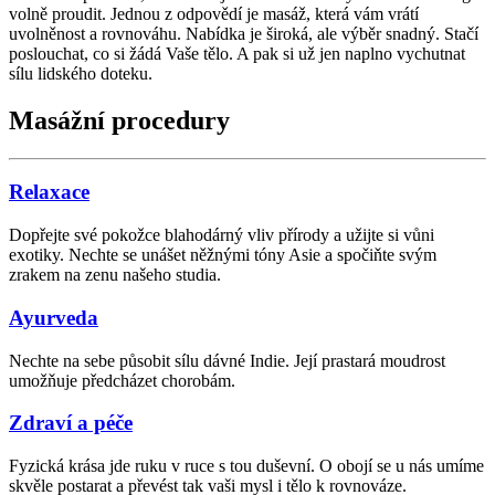
volně proudit. Jednou z odpovědí je masáž, která vám vrátí
uvolněnost a rovnováhu. Nabídka je široká, ale výběr snadný. Stačí
poslouchat, co si žádá Vaše tělo. A pak si už jen naplno vychutnat
sílu lidského doteku.
Masážní procedury
Relaxace
Dopřejte své pokožce blahodárný vliv přírody a užijte si vůni
exotiky. Nechte se unášet něžnými tóny Asie a spočiňte svým
zrakem na zenu našeho studia.
Ayurveda
Nechte na sebe působit sílu dávné Indie. Její prastará moudrost
umožňuje předcházet chorobám.
Zdraví a péče
Fyzická krása jde ruku v ruce s tou duševní. O obojí se u nás umíme
skvěle postarat a převést tak vaši mysl i tělo k rovnováze.