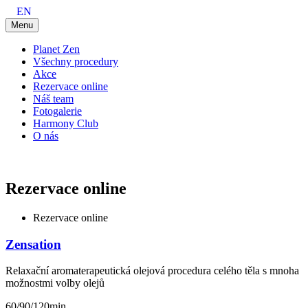
EN
Menu
Planet Zen
Všechny procedury
Akce
Rezervace online
Náš team
Fotogalerie
Harmony Club
O nás
Rezervace online
Rezervace online
Zensation
Relaxační aromaterapeutická olejová procedura celého těla s mnoha
možnostmi volby olejů
60/90/120min