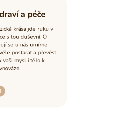
draví a péče
zická krása jde ruku v
ce s tou duševní. O
ojí se u nás umíme
věle postarat a převést
k vaši mysl i tělo k
vnováze.