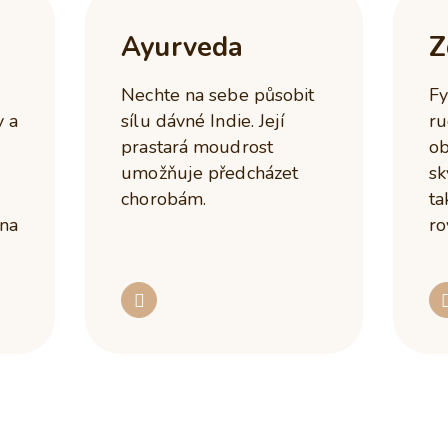
Ayurveda
Z
Nechte na sebe působit
Fy
y a
sílu dávné Indie. Její
ru
prastará moudrost
ob
umožňuje předcházet
sk
chorobám.
ta
 na
ro