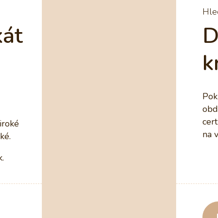
Hle
kát
D
k
Pok
obd
cert
iroké
na 
ké.
k.