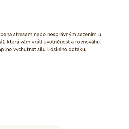
působená stresem nebo nesprávným sezením u
áž, která vám vrátí uvolněnost a rovnováhu.
naplno vychutnat sílu lidského doteku.