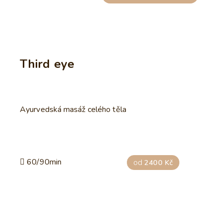
Third eye
Ayurvedská masáž celého těla
60/90min
od
2400 Kč