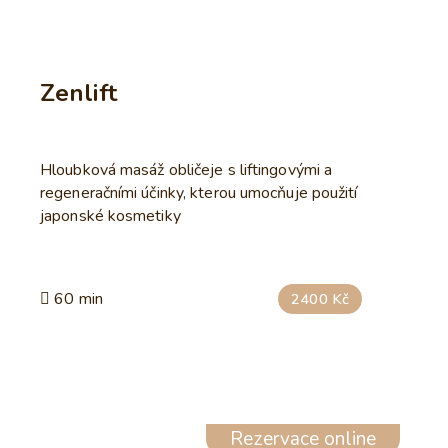
Zenlift
Hloubková masáž obličeje s liftingovými a
regeneračními účinky, kterou umocňuje použití
japonské kosmetiky
60 min
2400 Kč
Rezervace online